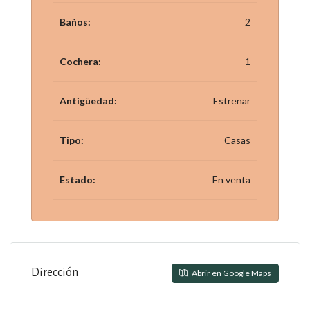
Baños:
2
Cochera:
1
Antigüedad:
Estrenar
Tipo:
Casas
Estado:
En venta
Dirección
Abrir en Google Maps