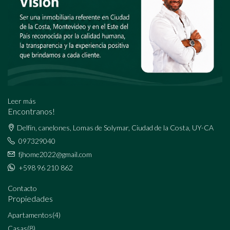
Leer más
Encontranos!
Delfín, canelones, Lomas de Solymar, Ciudad de la Costa, UY-CA
097329040
fjhome2022@gmail.com
+598 96 210 862
Contacto
Propiedades
Apartamentos
(4)
Casas
(8)