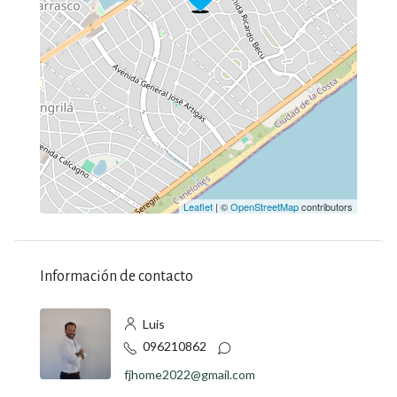
Leaflet
| ©
OpenStreetMap
contributors
Información de contacto
Luis
096210862
fjhome2022@gmail.com