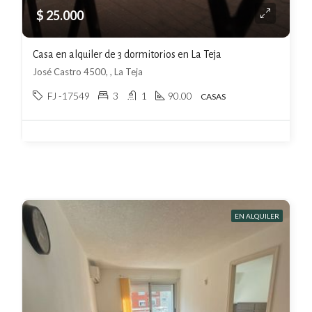
$ 25.000
Casa en alquiler de 3 dormitorios en La Teja
José Castro 4500, , La Teja
FJ -17549
3
1
90.00
CASAS
EN ALQUILER